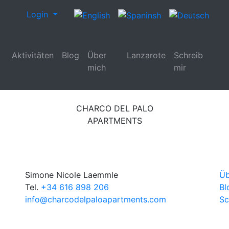
Login
Aktivitäten
Blog
Über
Lanzarote
Schreib
mich
mir
CHARCO DEL PALO
APARTMENTS
Simone Nicole Laemmle
Üb
Tel.
+34 616 898 206
Bl
info@charcodelpaloapartments.com
Sc