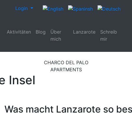
Login
Aktivitäten
Blog
Über
Lanzarote
Schreib
mich
mir
CHARCO DEL PALO
APARTMENTS
e Insel
Was macht Lanzarote so be