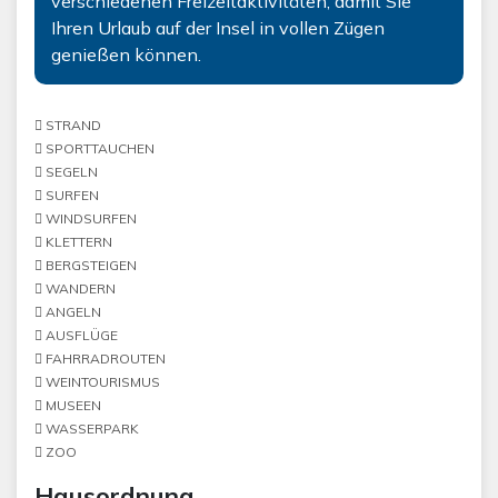
verschiedenen Freizeitaktivitäten, damit Sie
Ihren Urlaub auf der Insel in vollen Zügen
genießen können.
STRAND
SPORTTAUCHEN
SEGELN
SURFEN
WINDSURFEN
KLETTERN
BERGSTEIGEN
WANDERN
ANGELN
AUSFLÜGE
FAHRRADROUTEN
WEINTOURISMUS
MUSEEN
WASSERPARK
ZOO
Hausordnung