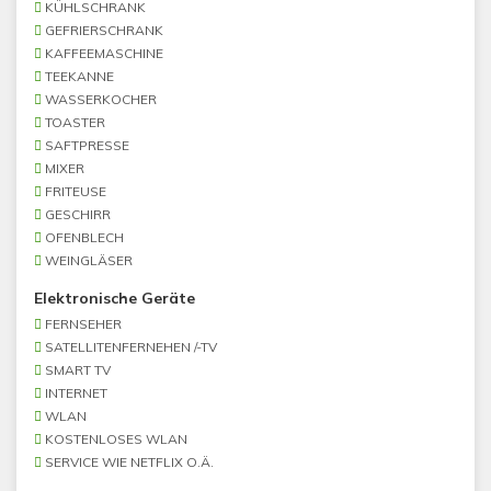
KÜHLSCHRANK
GEFRIERSCHRANK
KAFFEEMASCHINE
TEEKANNE
WASSERKOCHER
TOASTER
SAFTPRESSE
MIXER
FRITEUSE
GESCHIRR
OFENBLECH
WEINGLÄSER
Elektronische Geräte
FERNSEHER
SATELLITENFERNEHEN /-TV
SMART TV
INTERNET
WLAN
KOSTENLOSES WLAN
SERVICE WIE NETFLIX O.Ä.