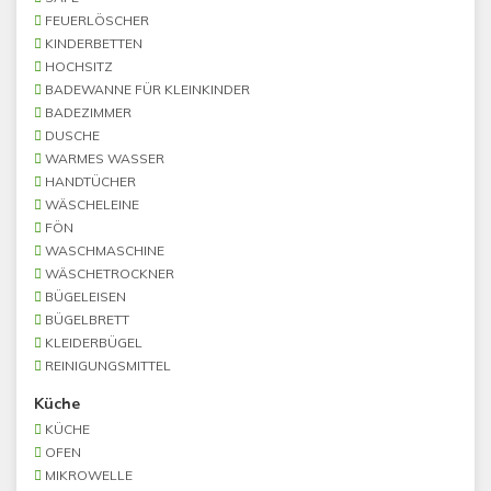
FEUERLÖSCHER
KINDERBETTEN
HOCHSITZ
BADEWANNE FÜR KLEINKINDER
BADEZIMMER
DUSCHE
WARMES WASSER
HANDTÜCHER
WÄSCHELEINE
FÖN
WASCHMASCHINE
WÄSCHETROCKNER
BÜGELEISEN
BÜGELBRETT
KLEIDERBÜGEL
REINIGUNGSMITTEL
Küche
KÜCHE
OFEN
MIKROWELLE