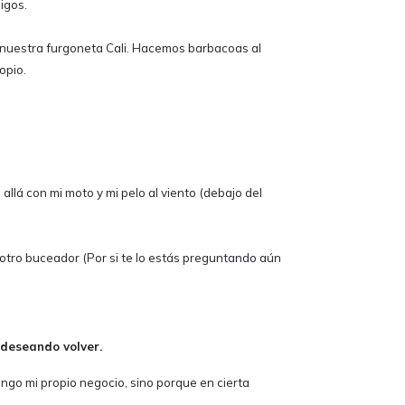
igos.
n nuestra furgoneta Cali. Hacemos barbacoas al
opio.
llá con mi moto y mi pelo al viento (debajo del
otro buceador (Por si te lo estás preguntando aún
 deseando volver.
go mi propio negocio, sino porque en cierta