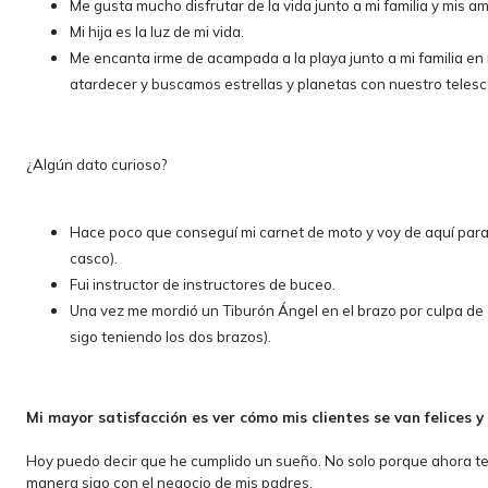
Me gusta mucho disfrutar de la vida junto a mi familia y mis am
Mi hija es la luz de mi vida.
Me encanta irme de acampada a la playa junto a mi familia e
atardecer y buscamos estrellas y planetas con nuestro telesc
¿Algún dato curioso?
Hace poco que conseguí mi carnet de moto y voy de aquí para a
casco).
Fui instructor de instructores de buceo.
Una vez me mordió un Tiburón Ángel en el brazo por culpa de 
sigo teniendo los dos brazos).
Mi mayor satisfacción es ver cómo mis clientes se van felices y
Hoy puedo decir que he cumplido un sueño. No solo porque ahora ten
manera sigo con el negocio de mis padres.