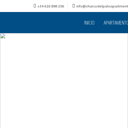
+34 616 898 206
info@charcodelpaloapartmen
INICIO
APARTAMENT