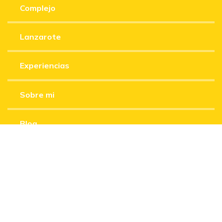
Complejo
Lanzarote
Experiencias
Sobre mi
Blog
Contacto
Simone Nicole Laemmle
Tel.
+34 616 898 206
info@charcodelpaloapartments.com